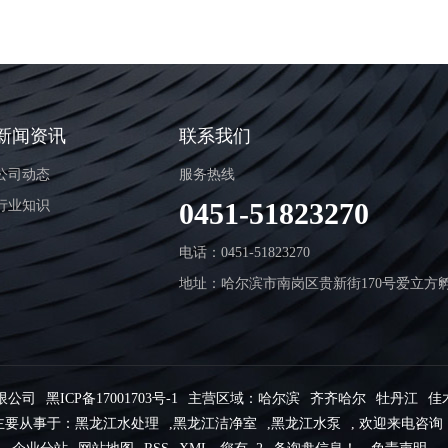
新闻资讯
联系我们
公司动态
服务热线
0451-51823270
行业知识
电话：0451-51823270
地址：哈尔滨市南岗区贵新街170号爱立方
限公司
黑ICP备17001703号-1
主营区域：
哈尔滨
齐齐哈尔
牡丹江
佳
主要从事于：
黑龙江水处理
,
黑龙江洁净室
,
黑龙江水泵
, 欢迎来电咨询