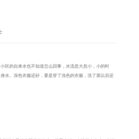
士
个小区的自来水也不知道怎么回事，水流忽大忽小，小的时
一身水。深色衣服还好，要是穿了浅色的衣服，洗了菜以后还